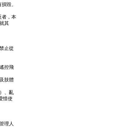
有損毀、
反者，本
就其
禁止從
遙控飛
及肢體
）、亂
愛惜使
管理人