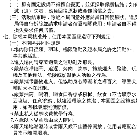
（二）原有固定設備不得擅自變更，並須採取保護措施；如
滅（遺）失者，應負回復原狀或金錢賠償之責。
（三）活動結束時，除經本局同意外應於當日回復原狀。違
局得自行拆除並請求申請者償還相關費用；申請者自不得
損失要求任何賠償。
七、除經本局核准外，使用本園區應遵守下列規定：
（一）本園區共同性規定：
1.場內除田徑類、羽球、極限運動及經本局允許之活動外，
事其他活動。
2.進入場內請穿著適當之運動鞋及服裝。
3.嚴禁喧嘩嬉鬧、追逐、烤肉、炊事、施放煙火、聚賭、玩
機及其他違法、危險或妨礙他人活動之行為。
4.嚴禁攜帶寵物進入。但協助身心障礙者之導盲犬、導聾犬
輔助犬不在此限。
5.嚴禁抽菸、喝酒、嚼食口香糖或檳榔、飲食（不含礦泉水
丟垃圾、任意塗鴉，以維護環境之整潔，本園區之設施應
用，如有損壞應照價賠償。
6.禁止私人從事收費教學行為。
7.六歲以下兒童應由成人陪同。
8.雨天場地潮濕時或雷雨天候不佳暫停開放，使用者應配合
員指示離開場地。