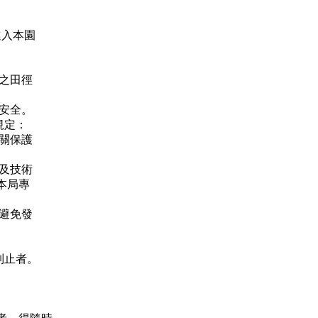
進入本園
：
之田徑
安全。
規定：
關保護
及技術
本局專
避免發
制止者。