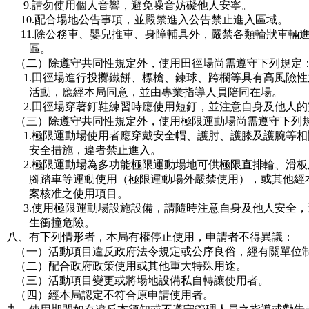
9.請勿使用個人音響，避免噪音妨礙他人安寧。
10.配合場地公告事項，並嚴禁進入公告禁止進入區域。
11.除公務車、嬰兒推車、身障輔具外，嚴禁各類輪狀車輛
區。
（二）除遵守共同性規定外，使用田徑場尚需遵守下列規定
1.田徑場進行投擲鐵餅、標槍、鍊球、跨欄等具有高風險性
活動，應經本局同意，並由專業指導人員陪同在場。
2.田徑場穿著釘鞋練習時應使用短釘，並注意自身及他人的
（三）除遵守共同性規定外，使用極限運動場尚需遵守下列
1.極限運動場使用者應穿戴安全帽、護肘、護膝及護腕等相
安全措施，違者禁止進入。
2.極限運動場為多功能極限運動場地可供極限直排輪、滑板
腳踏車等運動使用（極限運動場外嚴禁使用），或其他經
案核准之使用項目。
3.使用極限運動場設施設備，請隨時注意自身及他人安全，
生衝撞危險。
八、有下列情形者，本局有權停止使用，申請者不得異議：
（一）活動項目違反政府法令規定或公序良俗，經有關單位
（二）配合政府政策使用或其他重大特殊用途。
（三）活動項目變更或將場地設備私自轉讓使用者。
（四）經本局認定不符合原申請使用者。