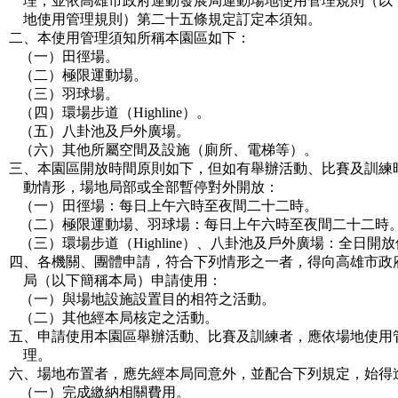
理，並依高雄市政府運動發展局運動場地使用管理規則（以
地使用管理規則）第二十五條規定訂定本須知。
二、本使用管理須知所稱本園區如下：
（一）田徑場。
（二）極限運動場。
（三）羽球場。
（四）環場步道（Highline）。
（五）八卦池及戶外廣場。
（六）其他所屬空間及設施（廁所、電梯等）。
三、本園區開放時間原則如下，但如有舉辦活動、比賽及訓練
動情形，場地局部或全部暫停對外開放：
（一）田徑場：每日上午六時至夜間二十二時。
（二）極限運動場、羽球場：每日上午六時至夜間二十二時
（三）環場步道（Highline）、八卦池及戶外廣場：全日開
四、各機關、團體申請，符合下列情形之一者，得向高雄市政
局（以下簡稱本局）申請使用：
（一）與場地設施設置目的相符之活動。
（二）其他經本局核定之活動。
五、申請使用本園區舉辦活動、比賽及訓練者，應依場地使用
理。
六、場地布置者，應先經本局同意外，並配合下列規定，始得
（一）完成繳納相關費用。