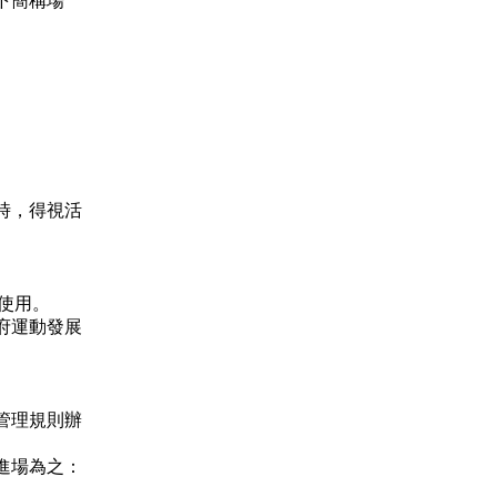
下簡稱場
時，得視活
。
放使用。
府運動發展
管理規則辦
進場為之：