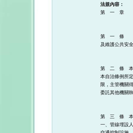
法規內容：
第 一 章 
第 一 條 
及維護公共安
第 二 條 
本自治條例所
限，主管機關
委託其他機關
第 三 條 
一、管線埋設
交通控制設施