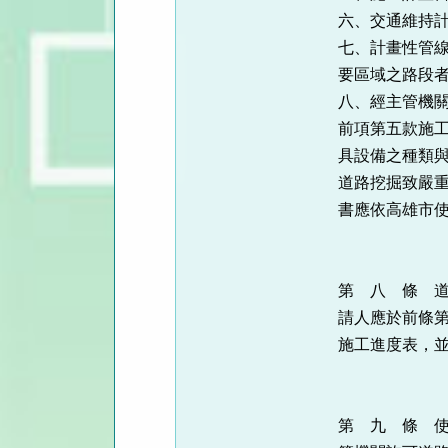
六、交通維持
七、計畫性管
要區域之路段
八、經主管機
前項第五款施
具設備之種類
道路挖掘致嚴
書應依高雄市
第 八 條 
請人應於前條
施工進度表，
第 九 條 