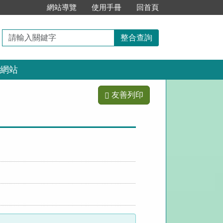
:::
網站導覽
使用手冊
回首頁
請
整合查詢
輸
入
網站
關
鍵
字
友善列印