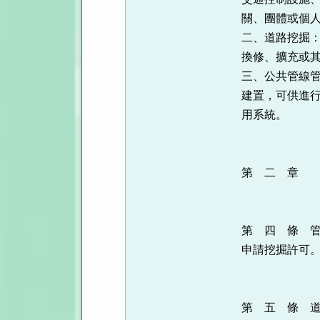
關、團體或個
二、道路挖掘
換修、擴充或
三、公共管線
建置，可供進
用系統。
第 二 章 
第 四 條 
申請挖掘許可
第 五 條 