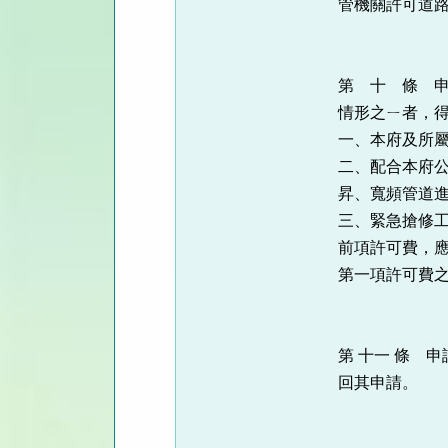
管機關許可道
第 十 條 
情形之ㄧ者，
一、本府及所
二、配合本府
昇、寬頻管道
三、緊急搶修
前項許可費，
第一項許可費
第 十一 條 
回其申請。