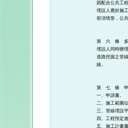
因配合公共工
埋設人應於施
前項情形，公
第 六 條 
埋設人同時辦
道路挖掘之管
線。
第 七 條 
一、申請書。
二、施工範圍
三、管線埋設
四、工程預定
五、施工計畫