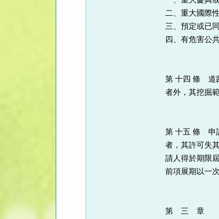
二、重大國際
三、預定或已
四、有危害公
第 十四 條 
者外，其挖掘
第 十五 條 
者，其許可失
請人得於期限
前項展期以一
第 三 章 