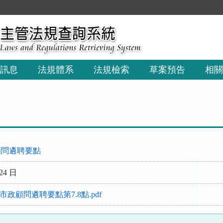
訊息
法規體系
法規檢索
草案預告
相關
顧問遴聘要點
24 日
市政顧問遴聘要點第7.8點.pdf