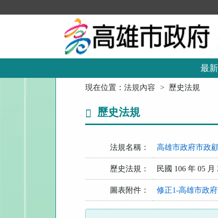
跳
到
主
要
內
容
區
最新
塊
:::
現在位置：
法規內容
歷史法規
歷史法規
法規名稱：
高雄市政府市政
歷史法規：
民國 106 年 05 月 
圖表附件：
修正1-高雄市政府