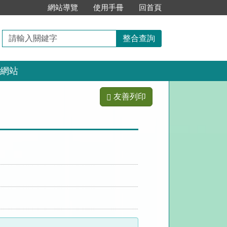
:::
網站導覽
使用手冊
回首頁
請
整合查詢
輸
入
網站
關
鍵
字
友善列印