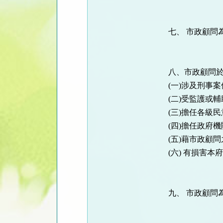
七、 市政顧問
八、市政顧問
(一)涉及刑事
(二)受監護或
(三)擔任各級
(四)擔任政府
(五)藉市政顧
(六) 有損害
九、 市政顧問