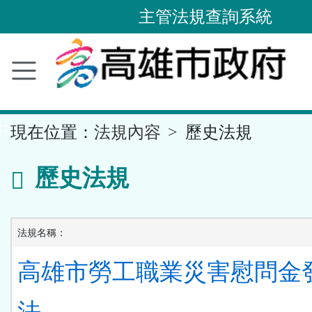
主管法規查詢系統
跳
到
主
要
內
容
區
塊
::
現在位置：
法規內容
歷史法規
歷史法規
法規名稱：
高雄市勞工職業災害慰問金
法