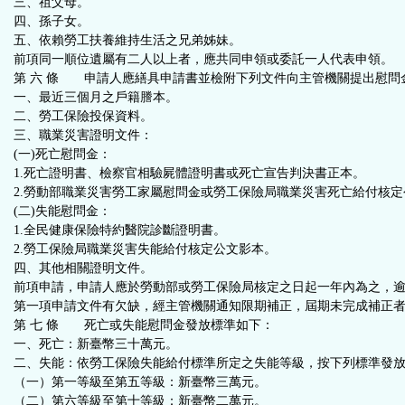
三、祖父母。
四、孫子女。
五、依賴勞工扶養維持生活之兄弟姊妹。
前項同一順位遺屬有二人以上者，應共同申領或委託一人代表申領。
第 六 條 申請人應繕具申請書並檢附下列文件向主管機關提出慰問
一、最近三個月之戶籍謄本。
二、勞工保險投保資料。
三、職業災害證明文件：
(一)死亡慰問金：
1.
死亡證明書、檢察官相驗屍體證明書或死亡宣告判決書正本。
2.
勞動部職業災害勞工家屬慰問金或勞工保險局職業災害死亡給付核定
(二)失能慰問金：
1.全民健康保險特約醫院診斷證明書。
2.勞工保險局職業災害失能給付核定公文影本。
四、其他相關證明文件。
前項申請，申請人應於勞動部或勞工保險局核定之日起一年內為之，
第一項申請文件有欠缺，經主管機關通知限期補正，屆期未完成補正
第 七 條 死亡或失能慰問金發放標準如下：
一、死亡：新臺幣三十萬元。
二、失能：依勞工保險失能給付標準所定之失能等級，按下列標準發
（一）第一等級至第五等級：新臺幣三萬元。
（二）第六等級至第十等級：新臺幣二萬元。