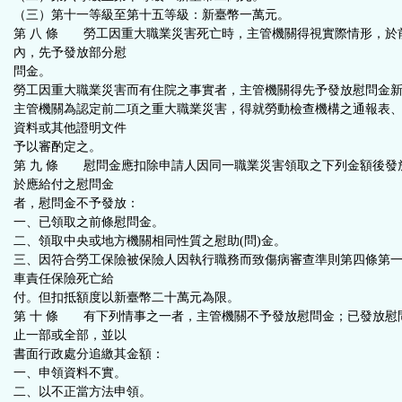
（三）第十一等級至第十五等級：新臺幣一萬元。
第 八 條 勞工因重大職業災害死亡時，主管機關得視實際情形，於
內，先予發放部分慰
問金。
勞工因重大職業災害而有住院之事實者，主管機關得先予發放慰問金
主管機關為認定前二項之重大職業災害，得就勞動檢查機構之通報表
資料或其他證明文件
予以審酌定之。
第 九 條 慰問金應扣除申請人因同一職業災害領取之下列金額後發
於應給付之慰問金
者，慰問金不予發放：
一、已領取之前條慰問金。
二、領取中央或地方機關相同性質之慰助(問)金。
三、因符合勞工保險被保險人因執行職務而致傷病審查準則第四條第
車責任保險死亡給
付。但扣抵額度以新臺幣二十萬元為限。
第 十 條 有下列情事之一者，主管機關不予發放慰問金；已發放慰
止一部或全部，並以
書面行政處分追繳其金額：
一、申領資料不實。
二、以不正當方法申領。