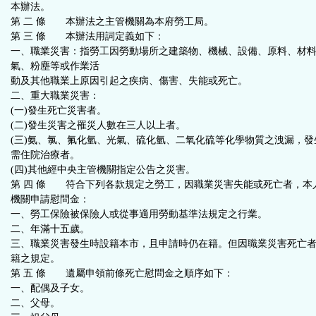
本辦法。
第 二 條 本辦法之主管機關為本府勞工局。
第 三 條 本辦法用詞定義如下：
一、職業災害：指勞工因勞動場所之建築物、機械、設備、原料、材
氣、粉塵等或作業活
動及其他職業上原因引起之疾病、傷害、失能或死亡。
二、重大職業災害：
(一)發生死亡災害者。
(二)發生災害之罹災人數在三人以上者。
(三)氨、氯、氟化氫、光氣、硫化氫、二氧化硫等化學物質之洩漏，
需住院治療者。
(四)其他經中央主管機關指定公告之災害。
第 四 條 符合下列各款規定之勞工，因職業災害失能或死亡者，本
機關申請慰問金：
一、勞工保險被保險人或從事適用勞動基準法規定之行業。
二、年滿十五歲。
三、職業災害發生時設籍本市，且申請時仍在籍。但因職業災害死亡
籍之規定。
第 五 條 遺屬申領前條死亡慰問金之順序如下：
一、配偶及子女。
二、父母。