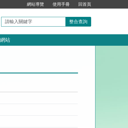
:::
網站導覽
使用手冊
回首頁
請
整合查詢
輸
入
網站
關
鍵
字