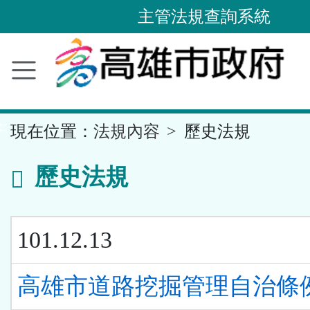
主管法規查詢系統
跳
到
主
要
內
容
區
塊
::
現在位置：
法規內容
歷史法規
歷史法規
101.12.13
高雄市道路挖掘管理自治條