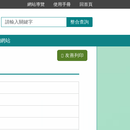
:::
網站導覽
使用手冊
回首頁
請
整合查詢
輸
入
網站
關
鍵
字
友善列印