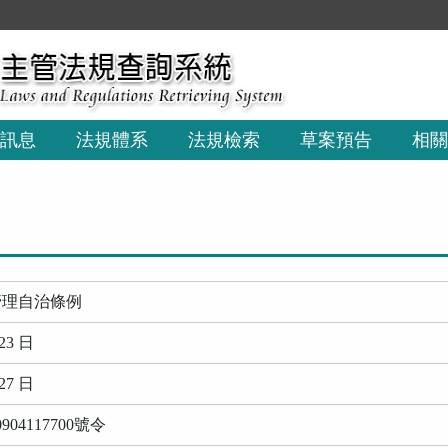
訊息
法規體系
法規檢索
草案預告
相關
管理自治條例
23 日
27 日
04117700號令