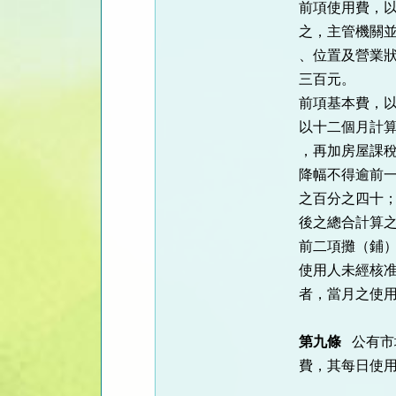
前項使用費，
之，主管機關並
、位置及營業
三百元。
前項基本費，
以十二個月計
，再加房屋課
降幅不得逾前
之百分之四十
後之總合計算
前二項攤（鋪
使用人未經核
者，當月之使
第九條
公有市
費，其每日使