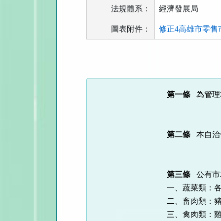
法規體系：
經濟發展局
圖表附件：
修正4高雄市零售市
法
規
功
能
第一條
為管理
按
鈕
區
第二條
本自治
第三條
公有市
一、蔬菜類：
二、畜肉類：
三、禽肉類：