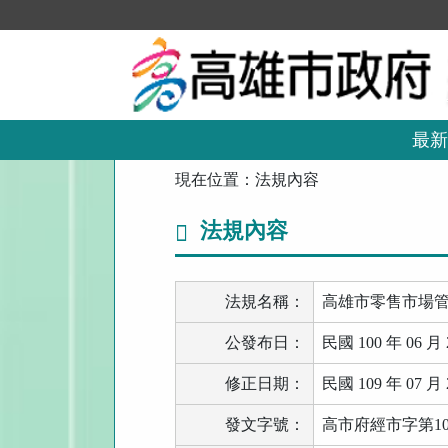
跳
到
主
要
內
容
區
最新
塊
:::
現在位置：
法規內容
法規內容
法規名稱：
高雄市零售市場
公發布日：
民國 100 年 06 月 
修正日期：
民國 109 年 07 月 
發文字號：
高市府經市字第109