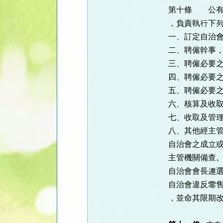
第十條 公有
，負責執行下
一、訂定自治
二、聘僱幹事
三、聘僱必要
四、聘僱必要
五、聘僱必要
六、核算及收
七、收取及管
八、其他經主
自治會之成立
主管機關備查
自治會會長連
自治會違反零
，並命其限期