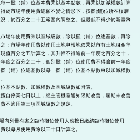
以每一攤（鋪）位基本費乘以基本點數，再乘以加減權數計算
得於市場年使用費總額不變之情形下，按攤(鋪)位所在樓層
狀況，於百分之二十五範圍內調整之。但最低不得少於新臺幣
以市場年使用費乘以區域級數，除以攤（鋪）位總基數，再除
算之；市場年使用費以使用土地申報地價乘以市有土地租金率
稅現值百分之五計算之，其升幅不得逾前一年度之百分之十，
一年度之百分之二十，個別攤（鋪）位使用費不得逾前一年度
；攤（鋪）位總基數以每一攤（鋪）位基本點數乘以加減權數
之。
）位基本點數、加減權數及區域級數如附表。
准擅自停業七日以上，經主管機關通知限期改善，屆期未改善
用費不適用第三項區域級數之規定。
場內列冊有案之臨時攤位使用人應按日繳納臨時攤位使用
用費以每月使用費除以三十日計算之。