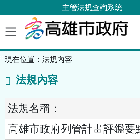
主管法規查詢系統
跳
到
主
要
內
容
區
塊
::
現在位置：
法規內容
法規內容
法規名稱：
高雄市政府列管計畫評鑑要