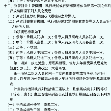
（五）丁等：複核分數不滿五十九分者。
十二、列管計畫主管機關、執行機關或代辦機關應依前點第一項之年
評成績辦理下列人員之獎懲：
（一）列管計畫執行機關或代辦機關之承辦人。
（二）列管計畫主管機關、執行機關或代辦機關實際督導之人員及管
之研考人員。
前項獎懲標準如下：
（一）優等：承辦人記功二次；督導人員及研考人員各記功一次。
（二）甲等：承辦人嘉獎二次；督導人員及研考人員各嘉獎一次。
（三）乙等：不獎懲。
（四）丙等：承辦人申誡二次；督導人員及研考人員各申誡一次。
（五）丁等：承辦人記過二次；督導人員及研考人員各記過一次。
第一項第一款之獎懲，應逐案辦理。但每人年度獎勵或懲處總
額度分別以記一大功或記一大過為限。
第一項第二款之人員於同一年度內實際督導或管考多項列管計
畫者，以年度內列等最高及最低之年終考評成績分別辦理獎勵或懲
處。
計畫執行機關執行列管計畫三案以上，且個案成績未列丙等或
丁等者，應予計畫主管機關副首長及計畫執行機關正副首長下列獎
勵：
（一）平均成績列優等：嘉獎二次。
（二）平均成績列甲等：嘉獎一次。