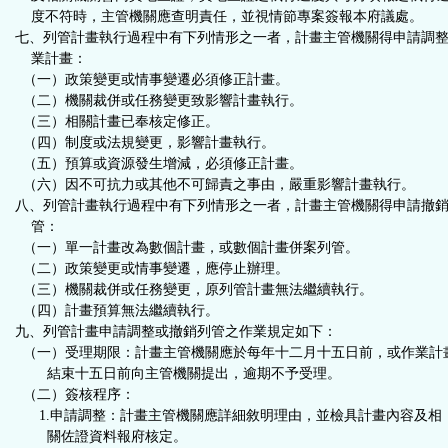
度不符時，主管機關應查明責任，並視情節專案簽報本府議處。
七、列管計畫執行過程中有下列情形之一者，計畫主管機關得申請調
業計畫：
（一）政策變更或情事變遷必須修正計畫。
（二）機關裁併或任務變更致影響計畫執行。
（三）相關計畫已奉核定修正。
（四）制度或法規變更，影響計畫執行。
（五）預算或資源發生增減，必須修正計畫。
（六）因不可抗力或其他不可歸責之事由，嚴重影響計畫執行。
八、列管計畫執行過程中有下列情形之一者，計畫主管機關得申請撤
管：
（一）單一計畫改為數個計畫，或數個計畫併案列管。
（二）政策變更或情事變遷，應停止辦理。
（三）機關裁併或任務變更，原列管計畫無法繼續執行。
（四）計畫預算無法繼續執行。
九、列管計畫申請調整或撤銷列管之作業規定如下：
（一）受理期限：計畫主管機關應於每年十二月十五日前，或作業計
結束十五日前向主管機關提出，逾期不予受理。
（二）簽核程序：
1.申請調整：計畫主管機關應詳細敘明理由，並檢具計畫內容及相
關佐證資料報府核定。