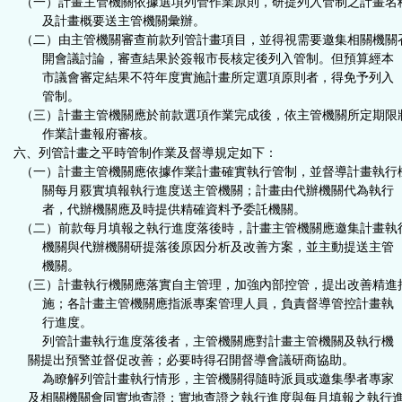
（一）計畫主管機關依據選項列管作業原則，研提列入管制之計畫名
及計畫概要送主管機關彙辦。
（二）由主管機關審查前款列管計畫項目，並得視需要邀集相關機關
開會議討論，審查結果於簽報市長核定後列入管制。但預算經本
市議會審定結果不符年度實施計畫所定選項原則者，得免予列入
管制。
（三）計畫主管機關應於前款選項作業完成後，依主管機關所定期限
作業計畫報府審核。
六、列管計畫之平時管制作業及督導規定如下：
（一）計畫主管機關應依據作業計畫確實執行管制，並督導計畫執行
關每月覈實填報執行進度送主管機關；計畫由代辦機關代為執行
者，代辦機關應及時提供精確資料予委託機關。
（二）前款每月填報之執行進度落後時，計畫主管機關應邀集計畫執
機關與代辦機關研提落後原因分析及改善方案，並主動提送主管
機關。
（三）計畫執行機關應落實自主管理，加強內部控管，提出改善精進
施；各計畫主管機關應指派專案管理人員，負責督導管控計畫執
行進度。
列管計畫執行進度落後者，主管機關應對計畫主管機關及執行機
關提出預警並督促改善；必要時得召開督導會議研商協助。
為瞭解列管計畫執行情形，主管機關得隨時派員或邀集學者專家
及相關機關會同實地查證；實地查證之執行進度與每月填報之執行