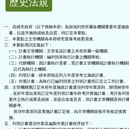
歷史法規
功
能
一、高雄市政府（以下簡稱本府）為加強列管所屬各機關重要年度施
按
畫，以提升施政績效及品質，特訂定本要點。
二、本要點之主管機關為本府研究發展考核委員會。
三、本要點用詞定義如下：
鈕
（一）計畫主管機關：主管各該計畫之本府所屬一級機關。
（二）計畫執行機關：編列預算執行計畫之機關學校。
區
（三）代辦機關：因計畫執行需要，受計畫主管機關或計畫執行機關
託代為執行之機關。
（四）列管計畫：經本府核定列入年度管考之施政計畫。
（五）作業計畫：為執行已編列預算之列管計畫所訂定之工作計畫。
四、主管機關應訂定本府年度施政計畫選項列管作業原則，辦理納管
，並於年度結束前訂定年度列管計畫年終考評實施計畫，考評各列
案件之執行成果及績效，並提出改進意見，供計畫主管機關及執行
關參考。
前項作業原則及實施計畫訂定後，由主管機關簽報市長核定後實
施。
五、列管計畫選項作業及編製作業計畫程序如下：