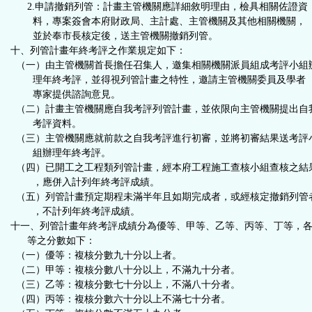
2.申請撤銷列管：計畫主管機關應詳細敘明理由，檢具相關佐證資
料，專案簽會本府財政局、主計處、主管機關及其他相關機關，
並於奉市長核定後，送主管機關撤銷列管。
十、列管計畫年終考評之作業規定如下：
（一）由主管機關首長擔任召集人，邀集相關機關派員組成考評小組
理年終考評，並得視列管計畫之特性，邀請主管機關委員及學者
專家提供諮詢意見。
（二）計畫主管機關應自我考評列管計畫，並依限向主管機關提出自
考評資料。
（三）主管機關應就前款之自我考評進行初審，並將初審結果送考評
組辦理年終考評。
（四）已開工之工程類列管計畫，經本府工程施工查核小組查核之結
，應併入計列年終考評成績。
（五）列管計畫預定期程未滿半年且如期完成者，或經核定撤銷列管
，不計列年終考評成績。
十一、列管計畫年終考評成績分為優等、甲等、乙等、丙等、丁等，
等之分數如下：
（一）優等：複核分數九十分以上者。
（二）甲等：複核分數八十分以上，不滿九十分者。
（三）乙等：複核分數七十分以上，不滿八十分者。
（四）丙等：複核分數六十分以上不滿七十分者。