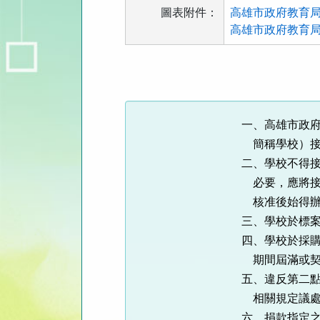
圖表附件：
高雄市政府教育局
高雄市政府教育局
法
規
功
能
一、高雄市政
按
簡稱學校）接
鈕
二、學校不得
區
必要，應將接
核准後始得辦
三、學校於標
四、學校於採
期間屆滿或契
五、違反第二
相關規定議處
六、捐款指定