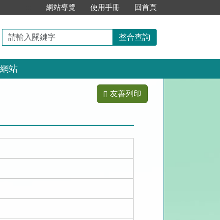
:::
網站導覽
使用手冊
回首頁
請
整合查詢
輸
入
網站
關
鍵
字
友善列印