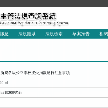
訊息
法規體系
法規檢索
草案預告
相關
局所屬各級公立學校接受捐款應行注意事項
29 日
219200號函