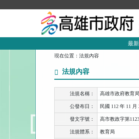
跳
到
主
要
內
容
區
最新
塊
:::
現在位置：
法規內容
法規內容
法規名稱：
高雄市政府教育
公發布日：
民國 112 年 11 月 
發文字號：
高市教政字第11239
法規體系：
教育局