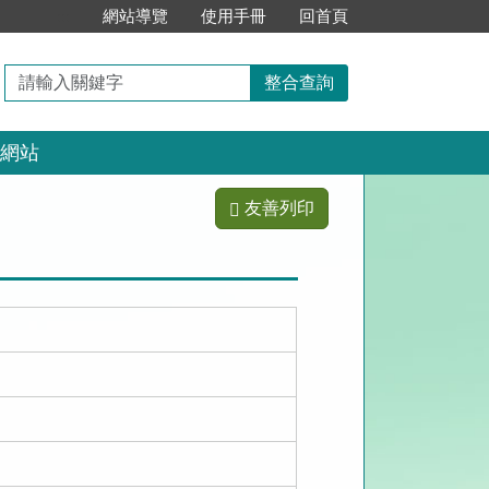
:::
網站導覽
使用手冊
回首頁
請
整合查詢
輸
入
網站
關
鍵
字
友善列印