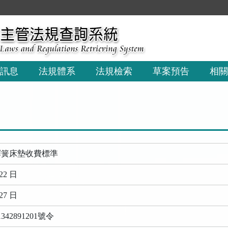
訊息
法規體系
法規檢索
草案預告
相關
彈簧床墊收費標準
22 日
27 日
42891201號令