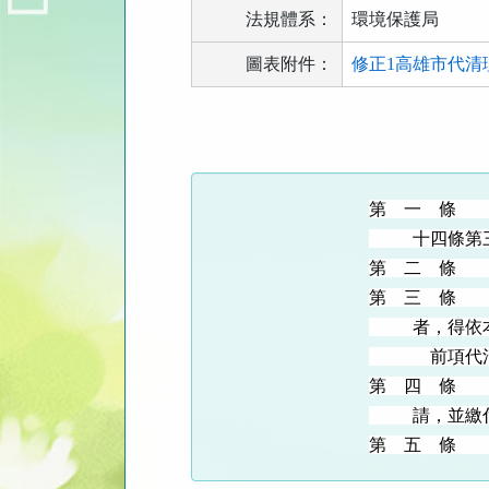
法規體系：
環境保護局
圖表附件：
修正1高雄市代清理
法
規
功
能
第 一 條 
按
十四條第三
鈕
第 二 條 
區
第 三 條 
者，得依本標
前項代清除
第 四 條 
請，並繳付代
第 五 