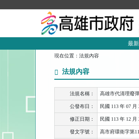
跳
到
主
要
內
容
區
最新
塊
:::
現在位置：
法規內容
法規內容
法規名稱：
高雄市代清理廢
公發布日：
民國 113 年 07 月 
修正日期：
民國 113 年 12 月 
發文字號：
高市府環衛字第113