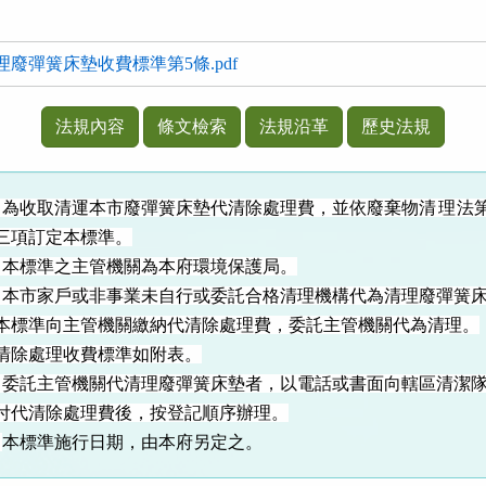
廢彈簧床墊收費標準第5條.pdf
法規內容
條文檢索
法規沿革
歷史法規
為收取清運本市廢彈簧床墊代清除處理費，並依廢棄物
清理
法
項訂定本標準。
本標準之主管機關為本府環境保護局。
本市家戶或非事業未自行或委託合格清理機構代為清理廢彈簧
準向主管機關繳納代清除處理費，委託主管機關代為清理。
處理收費標準如附表。
委託主管機關代清理廢彈簧床墊者，以電話或書面向轄區清潔
清除處理費後，按登記順序辦理。
條
本標準施行日期，由本府另定之。