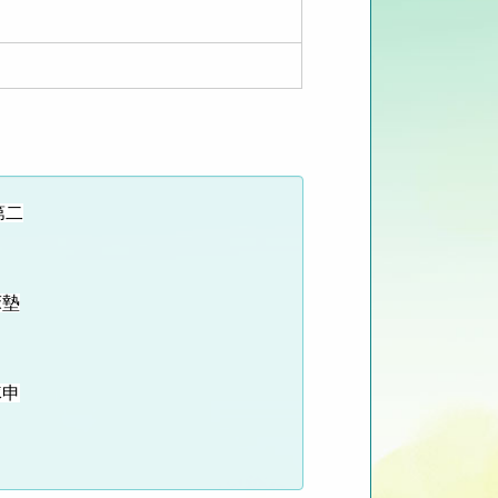
第二
床墊
隊申