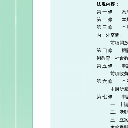
法規內容：
第 一 條 
第 二 條 本
第 三 條 本
內、外空間。
前項開放場
第 四 條 機
術教育、社會
第 五 條 
前項收費標準
第 六 條 
本府所屬各機
第 七 條 
一、申請
二、活動企
三、立案證明
主管機關認為