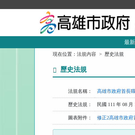
跳
到
主
要
內
容
區
最新
塊
:::
現在位置：
法規內容
歷史法規
歷史法規
法規名稱：
高雄市政府首長
歷史法規：
民國 111 年 08 月 
圖表附件：
修正2高雄市政府首