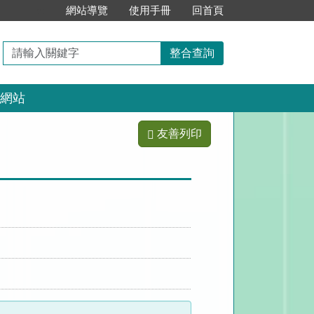
:::
網站導覽
使用手冊
回首頁
請
整合查詢
輸
入
網站
關
鍵
字
友善列印