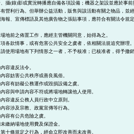
(錄)影或實況轉播應自備各項設備；機器之架設並應於事前
利行為。但舉辦公益活動，販售與該活動有關之物品，並經
、宣傳標語及其他廣告物之張貼事項，應符合有關法令規定
前之佈置工作，應經主管機關同意，始得為之。
款情事，或有危害公共安全之虞者，依相關法規追究辦理
請使用場地有下列情形之一者，不予核准；已核准者，得予撤銷
容違反法令。
容妨害公共秩序或善良風俗。
有妨礙公務運作或毀損設備之虞。
與申請內容不符或將場地轉讓他人使用。
容違反公務人員行政中立原則。
容涉及宗教、政黨宣傳等行為。
容有公共危險之虞。
繳納場地使用費及保證金。
條規定之行為，經命立即改善而未改善。