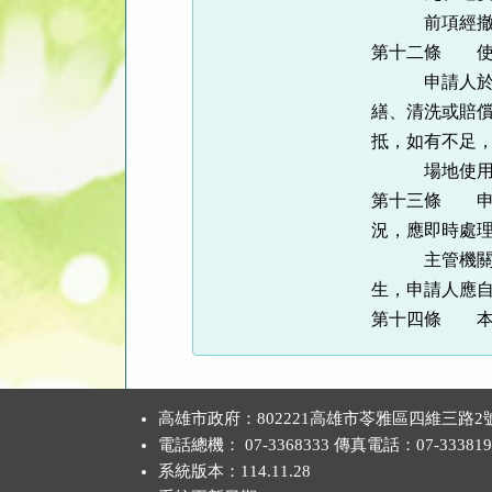
前項經撤銷或
第十二條 使
申請人於使用
繕、清洗或賠
抵，如有不足
場地使用完畢
第十三條 申
況，應即時處
主管機關並得
生，申請人應
第十四條 本
:::
高雄市政府：802221高雄市苓雅區四維三路2
電話總機： 07-3368333 傳真電話：07-333819
系統版本：
114.11.28