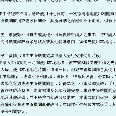
前條申請經核准者，應於使用日七日前，一次繳清場地使用相關費
主管機關取消或更改日期外，其所繳納之保證金不予退還。但有
事變等不可抗力或其他不可歸責於申請人之事由，致申請人
機關學校有緊急狀況或其他特殊事由，須優先使用本場地，
款情形得由主管機關協調申請人另行安排使用時段。
數申請人申請於同一時間使用本場地者，依主管機關受理申請之先
月使用本場地之時間不得逾三日。但經主管機關同意其使用
使用本場地者，應遵守下列事項；違反者，得命其改善，必要時，
之電源應經主管機關同意，始得為之。但電源總負載五千瓦
護環境整潔、走道暢通及各項設施完整，未經主管機關同意
場地及其他設備，並不得擅自架設各項器材、接電或使用火把、
架設應經主管機關事先許可，並應採延伸分散方式設置，其
制法等相關規定。