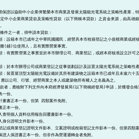
用保證以協助中小企業俾繁榮本市商業及發展太陽能光電系統之策略性產業，特
所定中小企業商業貸款及策略性貸款（以下簡稱本貸款）之資金來源，由高雄
。

條件之一者，得申請本貸款：

類：設籍本市已成年之中華民國國民，經營具本市稅籍登記之小規模商業或經
攤(鋪)位使用人，且有實際營業事實。

類：有實際營業之事實並於本市辦理公司、商業登記，或經本府核准設立許可
類：於本市辦理公司或商業登記之從事規劃設計及設置太陽光電系統之策略性產
類：裝置屋頂型太陽能光電設備於其所有建築物之設籍本市已成年且未逾六十五
，應以公司、行號、經營商業之本人或建築物所有權人之名義為之。

款者，應檢附下列文件向本府經濟發展局(以下簡稱經發局)申請，於獲發合格通
表一份。

計畫書正本一份。但第 四類案件免附。

書正本一份。

人查明個人資料信用報告回覆書影本一份。

人身分證明文件影本一份。

登記或商業登記證明文件影本、立案證明或稅籍登記文件影本一份。但第四類案
保證人保證書正本一份。但非作為營運週轉金者免附。
