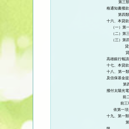
     第
格通知書撥款
     第
十六、本貸款
  （一）第
  （二）第
  （三）第
      
      
高雄銀行報請
十七、本貸款
十八、第一類
及信保基金提
       第
撥付太陽光電
      
      
   依第一
十九、第一類
      
限。
