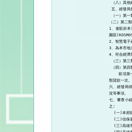
 （八）其他
 五、經發局
 （一）第一
（二）第二類
1、進駐於本
園區(KOSM
2、智慧電子
3、為本市地
4、符合經濟
 （三）第三
 （四）第四
    前項
類貸款一次。
六、經發局
況等事項。

七、審查小
之:

  (一)本府
  (二)信保
  (三)高雄