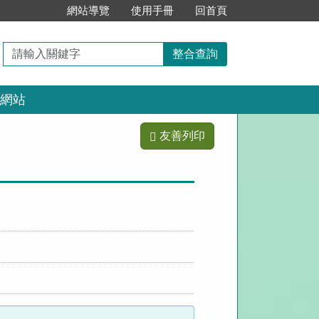
:::
網站導覽
使用手冊
回首頁
請
整合查詢
輸
入
網站
關
鍵
字
友善列印