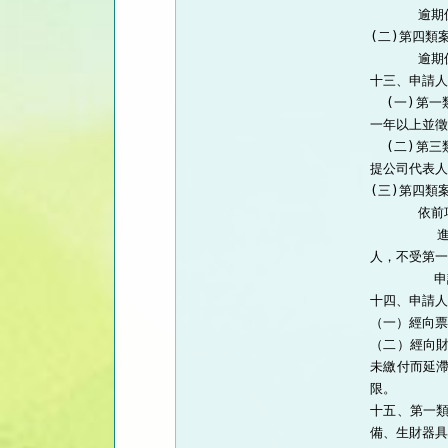
      
(二)第四類案
      
十三、申請人
  (一)第
一年以上並徵
  (二)第
提公司代表人
(三)第四類
      
      
人，不受第一
      
十四、申請人
（一）經向票
（二）經向
未繳付而延
限。

十五、第一
備、生財器具