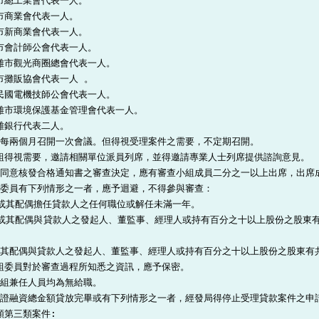
雄市總工業會代表一人。

市商業會代表一人。

雄市新商業會代表一人。

雄市會計師公會代表一人。

高雄市觀光商圈總會代表一人。

市攤販協會代表一人 。

華民國電機技師公會代表一人。

高雄市環境保護基金管理會代表一人。

雄銀行代表二人。

每兩個月召開一次會議。但得視受理案件之需要，不定期召開。

小組得視需要，邀請相關單位派員列席，並得邀請專業人士列席提供諮詢意見。

同意核發合格通知書之審查決定，應有審查小組成員二分之一以上出席，出席成
委員有下列情形之一者，應予迴避，不得參與審查：

或其配偶擔任貸款人之任何職位或解任未滿一年。

或其配偶與貸款人之發起人、董監事、經理人或持有百分之十以上股份之股東
其配偶與貸款人之發起人、董監事、經理人或持有百分之十以上股份之股東有共
小組委員對於審查過程所知悉之資訊，應予保密。

組兼任人員均為無給職。

證融資總金額貸放完畢或有下列情形之一者，經發局得停止受理貸款案件之申請
類第三類案件:
