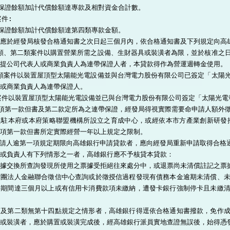
逾期保證餘額加計代償餘額達專款及相對資金合計數。

件:

逾期保證餘額加計代償餘額達第四類專款金額。

應於經發局核發合格通知書之次日起三個月內，依合格通知書及下列規定向高雄
一類、第二類案件以購置營業所需之設備、生財器具或裝潢者為限，並於核准之
提公司代表人或商業負責人為連帶保證人者，本貸款得作為營運週轉金使用。

三類案件以裝置屋頂型太陽能光電設備並與台灣電力股份有限公司已簽定「太陽
或商業負責人為連帶保證人。

案件以裝置屋頂型太陽能光電設備並已與台灣電力股份有限公司簽定「太陽光電
依前項第一款但書及第二款定所為之連帶保證，經發局得視實際需要命申請人額外
  進駐本府或本府策略聯盟機構所設立之育成中心，或經依本市方產業創新研發
項第一款但書所定實際經營一年以上規定之限制。

  申請人逾第一項規定期限向高雄銀行申請貸款者，應向經發局重新申請取得合格
或負責人有下列情形之一者，高雄銀行應不予核貸本貸款：

據交換所查詢發現所使用之票據受拒絕往來處分中，或退票尚未清償註記之票據
財團法人金融聯合徵信中心查詢或於徵授信過程發現有債務本金逾期未清償、
滯期間達三個月以上或有信用卡消費款項未繳納，遭發卡銀行強制停卡且未繳
類及第二類無第十四點規定之情形者，高雄銀行得逕依合格通知書撥款，免作
或裝潢者，應於購置或裝潢完成後，經高雄銀行派員實地查證無誤後，始得憑發