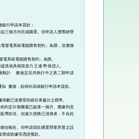
銀行申請本貸款：

日起三個月內完成購置。但申請人實際經營
光電發電系統電能購售契約」為限，並應徵
發電系統電能購售契約」為限。

徵提其他具相當資
力之連帶保
證人。

推動計  畫核定且尚執行中之第二類申請
通知 書後，始得向高雄銀行申請本貸款。

張數已達應受拒絕往來處分之標準。

未依約定分期攤還已超過一個月、應繳利息
清延滯款項。但逾欠債務已清償者，不在此
成徵信報告。但申請貸款購置營業所需之設
票或收據等憑證撥款。
