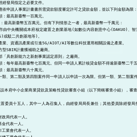
經經發局指定之必要文件。

應依申請人事業計畫書所需貸款額度審定許可之貸款金額，並以下列金額為限：
類：最高新臺幣一百萬元。

：最高新臺幣五百萬元。但有下列情形之一者，最高新臺幣一千萬元：

市由中央機關或本府核定建置之創業基地(如數位內容創意中心(DAKUO)、智慧
OS)或駁二共創基地等)。

產業、資通訊產業或引進5G/AIOT/AI等數位科技運用相關設備之產業。

方型SBIR計畫獲補助之廠商。

部「具創新能力之新創事業認定原則」之廠商。

類：每年最高新臺幣七百萬元。但同一申請人累計核貸金額不得逾新臺幣二千五
類：最高新臺幣六十萬元。

第一類、第二類及第四類案件同一申請人以申請一次為限。但第一類、第二類案


得設本府中小企業商業貸款及策略性貸款審查小組（以下簡稱審查小組），審
組置委員十五人，其中一人為召集人，由經發局局長兼任；其他委員除經發局
財政局代表一人。

基金代表一人。

市工業會代表一人。
