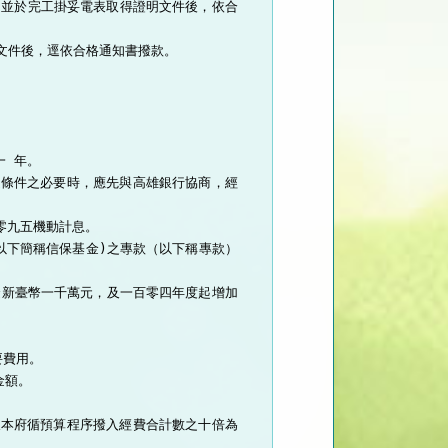
，並於完工掛妥電表取得證明文件後，依合
文件後，逕依合格通知書撥款。

          

還條件之必要時，應先與高雄銀行協商，經
九五機動計息。

以下簡稱信保基金)之專款（以下稱專款）
金新臺幣一千萬元，及一百零四年度起增加
費用。

額。

及本府循預算程序撥入經費合計數之十倍為