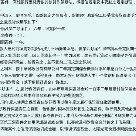
三類案件，高雄銀行應確實依其核貸作業辦法、徵授信規定及本要點之規定辦理
。

四類申請人，經查無第十四點規定之情形者，高雄銀行應於完工掛
妥
電表取得證明
之最長貸款期限如下:

一類及第二類案件: 六年，得寛限一年。

三類案件:七年。

四類案件:十年。

  貸款人應於前項貸款期限內按月平均攤還本息。但第四類案件得申請本金寬限期一 年。
  貸款人於還款期間，因天災或其他不可抗力因素，致有展延貸款期限或變更償
經發局同意後，始得為之，並不受前二項規定之限制。

之利率，按中華郵政股份有限公司二年期定期儲金機動利率加年息百分之一點零
至第三類案件之履行保證責任，由本府撥付財團法人中小企業信用保證基金(
供相對資金（以下稱相對資金）負擔之。           

四類
案件之履
行保證責任，由本市環境保護基金於一百零二年度撥付信保基
免競標回饋金與本府循預算程序撥入經費負擔之。

 前二項年度未使用之保證責任餘額得供以後年度之履行保證責任繼續使用。

前三項履行保證責任之範圍，包含攤付因本貸款所衍生之訴訟費、執行費及其他必要
項規定提撥之金額不足履行保證責任時，本府及信保基金應分別補足各應負擔之金
至第三類案件之信用保證融資總金額，以專款及相對資金合計數之十倍為限。

  第四類案件之信用保證融資總金額，以環境保護基金、太陽光電免競標回饋金