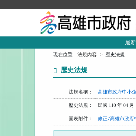
跳
到
主
要
內
容
區
最新
塊
:::
現在位置：
法規內容
歷史法規
歷史法規
法規名稱：
高雄市政府中小
歷史法規：
民國 110 年 04 月 
圖表附件：
修正7高雄市政府