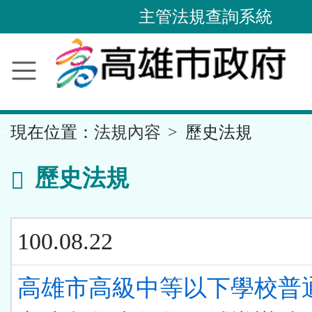
主管法規查詢系統
跳
到
主
要
內
容
區
塊
::
現在位置：
法規內容
歷史法規
歷史法規
100.08.22
高雄市高級中等以下學校普