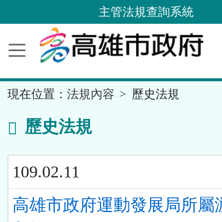
主管法規查詢系統
跳
到
主
要
內
容
區
塊
::
現在位置：
法規內容
歷史法規
歷史法規
109.02.11
高雄市政府運動發展局所屬