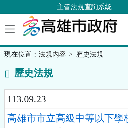
主管法規查詢系統
跳
到
主
要
內
容
區
塊
::
現在位置：
法規內容
歷史法規
歷史法規
113.09.23
高雄市市立高級中等以下學