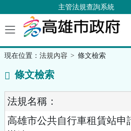
主管法規查詢系統
跳
到
主
要
內
容
區
塊
::
現在位置：
法規內容
條文檢索
條文檢索
法規名稱：
高雄市公共自行車租賃站申