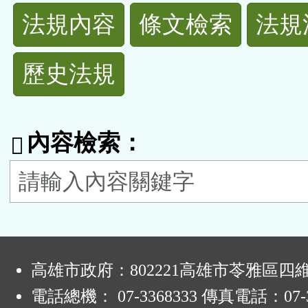
法
法規內容
條文檢索
法規
規
歷史法規
功
能
內容檢索：
按
鈕
區
:
高雄市政府：802221高雄市苓雅區四
電話總機： 07-3368333 傳真電話：07-3