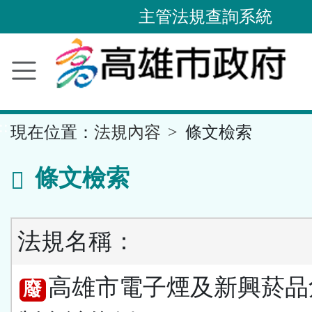
主管法規查詢系統
跳
到
主
要
內
容
區
塊
::
現在位置：
法規內容
條文檢索
條文檢索
法規名稱：
高雄市電子煙及新興菸品
廢