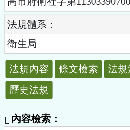
高市府衛社字第1130339070
法規體系：
衛生局
法
法規內容
條文檢索
法規
規
歷史法規
功
能
內容檢索：
按