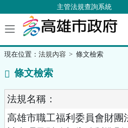
主管法規查詢系統
跳
到
主
要
內
容
區
塊
::
現在位置：
法規內容
條文檢索
條文檢索
法規名稱：
高雄市職工福利委員會財團