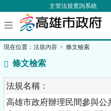
主管法規查詢系統
跳
到
主
要
內
容
區
塊
::
現在位置：
法規內容
條文檢索
條文檢索
法規名稱：
高雄市政府辦理民間參與公