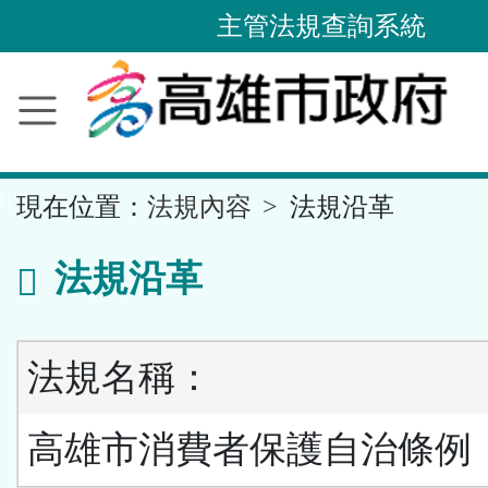
主管法規查詢系統
跳
到
主
要
內
容
區
塊
::
現在位置：
法規內容
法規沿革
法規沿革
法規名稱：
高雄市消費者保護自治條例