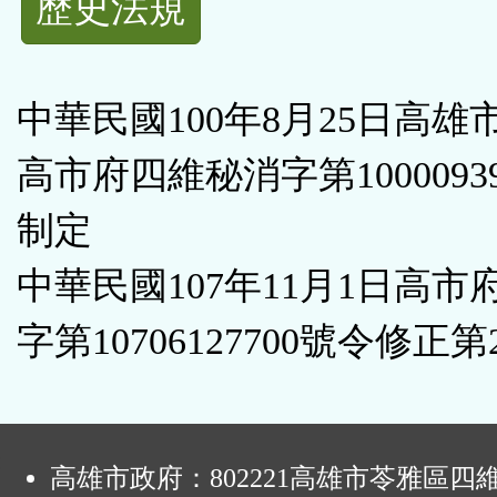
歷史法規
功
能
中華民國100年8月25日高雄
按
高市府四維秘消字第1000093
鈕
制定
區
中華民國107年11月1日高市
字第10706127700號令修正第
:
高雄市政府：802221高雄市苓雅區四