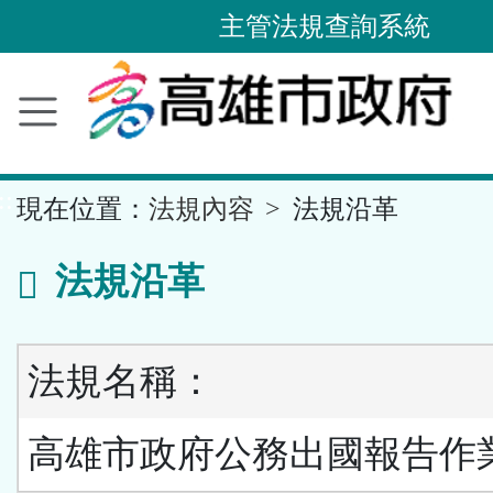
主管法規查詢系統
跳
到
主
要
內
容
區
塊
::
現在位置：
法規內容
法規沿革
法規沿革
法規名稱：
高雄市政府公務出國報告作