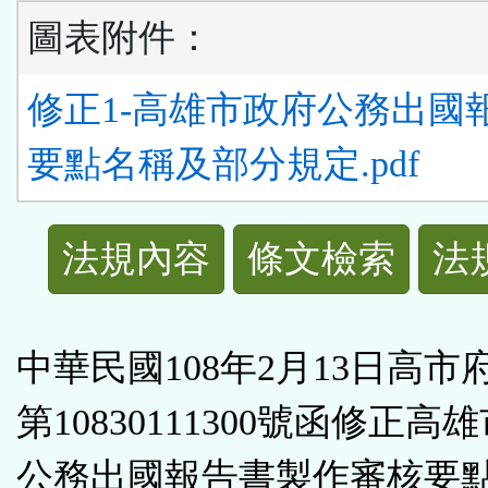
圖表附件：
修正1-高雄市政府公務出國
要點名稱及部分規定.pdf
法
法規內容
條文檢索
法
規
功
中華民國108年2月13日高市
能
第10830111300號函修正高
按
公務出國報告書製作審核要