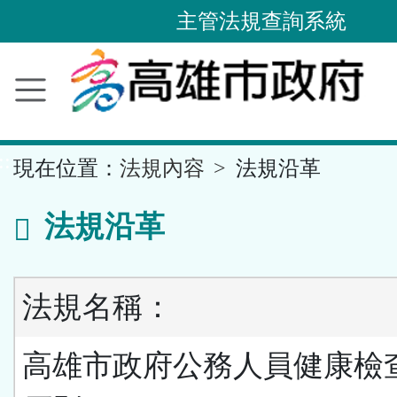
主管法規查詢系統
跳
到
主
要
內
容
區
塊
::
現在位置：
法規內容
法規沿革
法規沿革
法規名稱：
高雄市政府公務人員健康檢