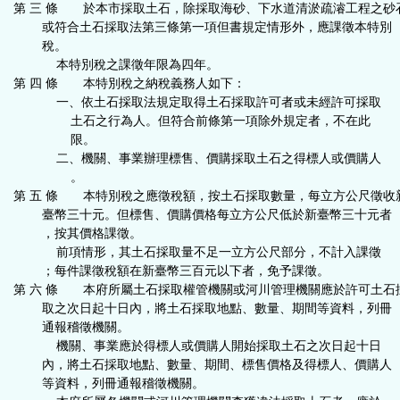
第 三 條 於本市採取土石，除採取海砂、下水道清淤疏濬工程之砂
按
或符合土石採取法第三條第一項但書規定情形外，應課徵本特別
稅。
鈕
本特別稅之課徵年限為四年。
第 四 條 本特別稅之納稅義務人如下：
一、依土石採取法規定取得土石採取許可者或未經許可採取
區
土石之行為人。但符合前條第一項除外規定者，不在此
限。
二、機關、事業辦理標售、價購採取土石之得標人或價購人
。
第 五 條 本特別稅之應徵稅額，按土石採取數量，每立方公尺徵收
臺幣三十元。但標售、價購價格每立方公尺低於新臺幣三十元者
，按其價格課徵。
前項情形，其土石採取量不足一立方公尺部分，不計入課徵
；每件課徵稅額在新臺幣三百元以下者，免予課徵。
第 六 條 本府所屬土石採取權管機關或河川管理機關應於許可土石
取之次日起十日內，將土石採取地點、數量、期間等資料，列冊
通報稽徵機關。
機關、事業應於得標人或價購人開始採取土石之次日起十日
內，將土石採取地點、數量、期間、標售價格及得標人、價購人
等資料，列冊通報稽徵機關。