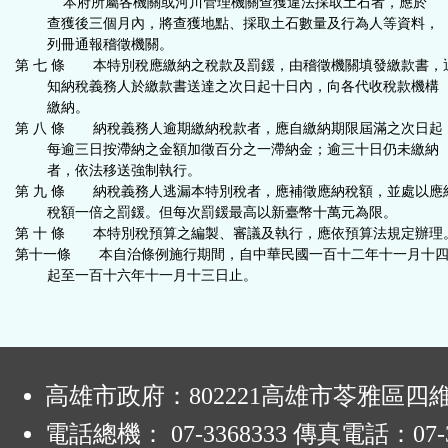
本府所屬各機關或河川管理機關查獲違法採取土石者，應於
查獲後三個月內，將查獲地點、採取土石數量及行為人等資料，
列冊通報稽徵機關。
第 七 條 本特別稅應繳納之稅款及罰鍰，由稽徵機關填發繳款書，
知納稅義務人於繳款書送達之次日起十日內，向各代收稅款機構
繳納。
第 八 條 納稅義務人逾期繳納稅款者，應自繳納期限屆滿之次日起
每逾三日按滯納之金額加徵百分之一滯納金；逾三十日仍未繳納
者，依法移送強制執行。
第 九 條 納稅義務人逃漏本特別稅者，應補徵應納稅額，並處以應
稅額一倍之罰鍰。但每次罰鍰最高以新臺幣十萬元為限。
第 十 條 本特別稅預算之編製、審議及執行，應依預算法規定辦理
第十一條 本自治條例施行期間，自中華民國一百十二年十一月十
起至一百十六年十一月十三日止。
:
高雄市政府：802221高雄市苓雅區四
電話總機： 07-3368333 傳真電話：07-3