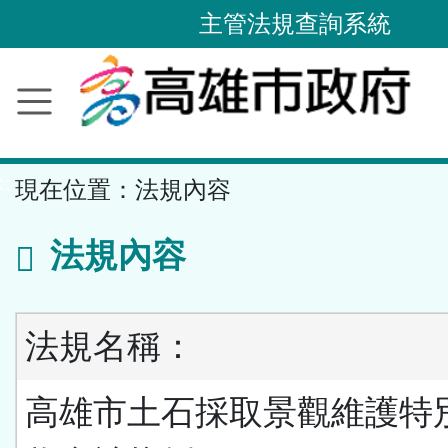
主管法規查詢系統
跳
到
主
要
內
容
區
塊
::
現在位置：
法規內容
法規內容
法規名稱：
高雄市土石採取景觀維護特