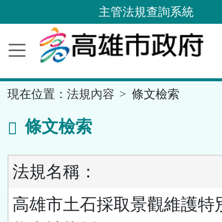
主管法規查詢系統
跳
到
主
要
內
容
區
塊
::
現在位置：
法規內容
條文檢索
條文檢索
法規名稱：
高雄市土石採取景觀維護特