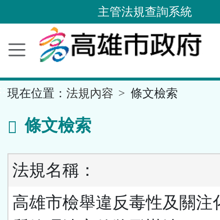
主管法規查詢系統
跳
到
主
要
內
容
區
塊
::
現在位置：
法規內容
條文檢索
條文檢索
法規名稱：
高雄市檢舉違反毒性及關注