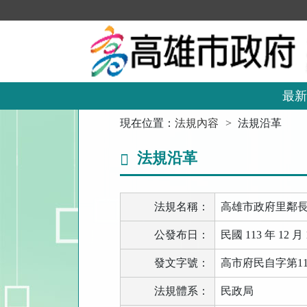
跳
到
主
要
內
容
區
最新
塊
:::
現在位置：
法規內容
法規沿革
法規沿革
法規名稱：
高雄市政府里鄰
公發布日：
民國 113 年 12 月 
發文字號：
高市府民自字第113
法規體系：
民政局