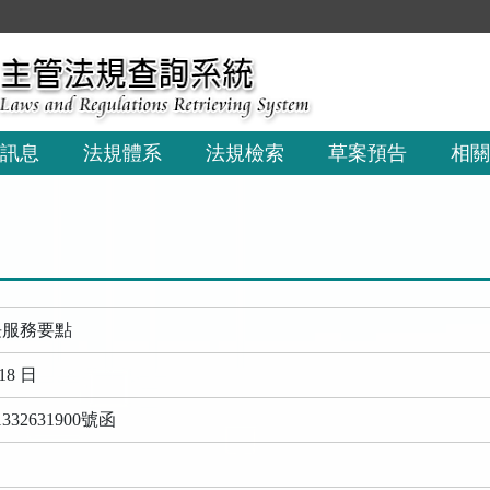
訊息
法規體系
法規檢索
草案預告
相關
長服務要點
18 日
32631900號函