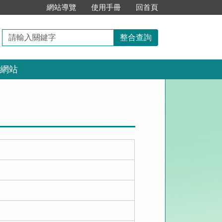
:::
網站導覽
使用手冊
回首頁
請
整合查詢
輸
入
網站
關
鍵
字