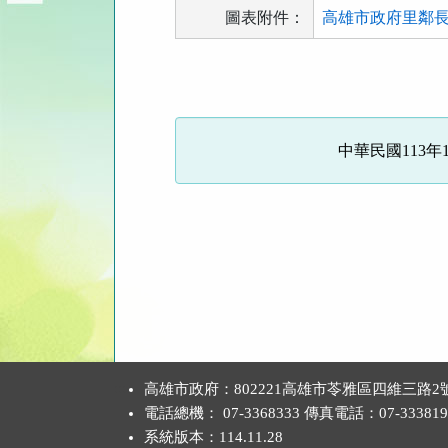
圖表附件：
高雄市政府里鄰長服
法
規
功
能
中華民國113年1
按
鈕
區
:::
高雄市政府：802221高雄市苓雅區四維三路2
電話總機： 07-3368333 傳真電話：07-333819
系統版本：
114.11.28