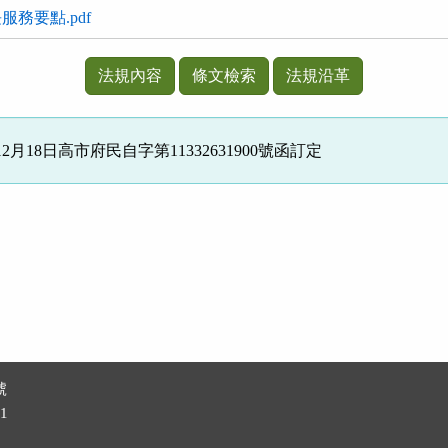
務要點.pdf
法規內容
條文檢索
法規沿革
2月18日高市府民自字第11332631900號函訂定
號
1