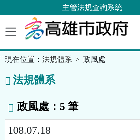
主管法規查詢系統
跳
到
主
要
內
容
區
塊
::
現在位置：
法規體系
政風處
法規體系
政風處：5 筆
108.07.18