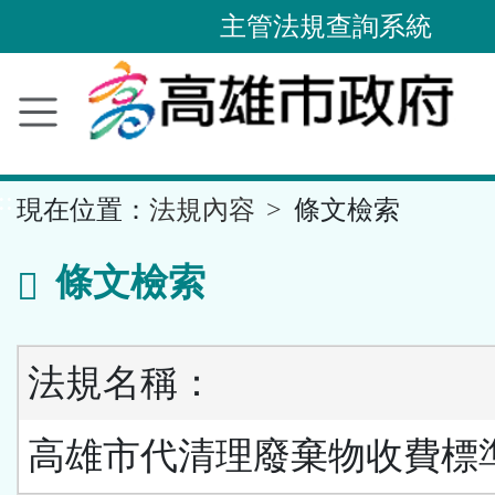
主管法規查詢系統
跳
到
主
要
內
容
區
塊
::
現在位置：
法規內容
條文檢索
條文檢索
法規名稱：
高雄市代清理廢棄物收費標