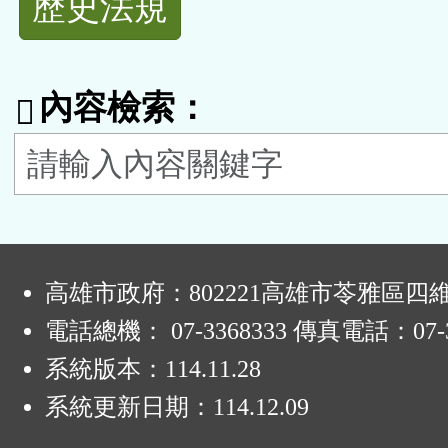
歷史法規
功
能
內容檢索：
按
鈕
區
:
高雄市政府：802221高雄市苓雅區四
電話總機： 07-3368333 傳真電話：07-3
系統版本：
114.11.28
系統更新日期：
114.12.09