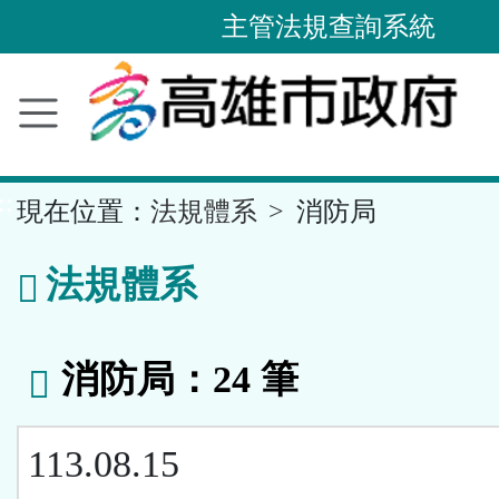
主管法規查詢系統
跳
到
主
要
內
容
區
塊
::
現在位置：
法規體系
消防局
法規體系
消防局：24 筆
113.08.15