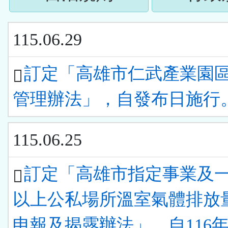
下
按
ENTER
115.06.29
下
查
ENTER
訂定「高雄市仁武產業園
看
查
管理辦法」，自發布日施行
清
看
單)
115.06.25
清
單)
訂定「高雄市指定事業及
以上公私場所溫室氣體排放
申報及揭露辦法」，自116年