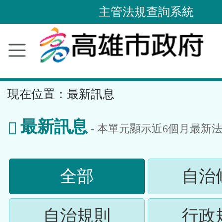
主管法規查詢系統
跳
到
主
要
內
容
區
塊
::
現在位置：
最新訊息
最新訊息
- 本單元顯示近
6
個月最新
(請
全部
自治
按
(請
自治規則
行政