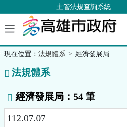
主管法規查詢系統
跳
到
主
要
內
容
區
塊
::
現在位置：
法規體系
經濟發展局
法規體系
經濟發展局：54 筆
112.07.07