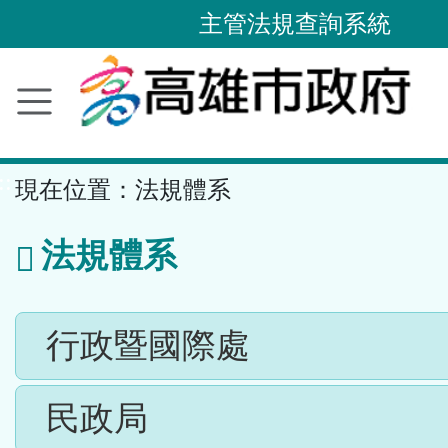
主管法規查詢系統
跳
到
主
要
內
容
區
塊
::
現在位置：
法規體系
法規體系
行政暨國際處
民政局